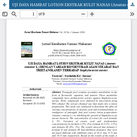
UJI DAYA HAMBAT LOTION EKSTRAK KULIT NANAS (Ananas comosus L.) DENGAN VARIASI KONSENTRASI ASAM STEARAT DAN TRIETANOLAMIN TERHADAP Staphylococcus aureus