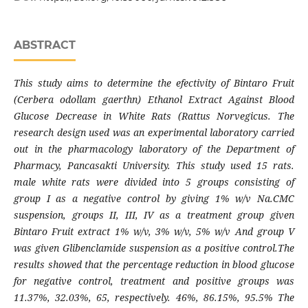
ABSTRACT
This study aims to determine the efectivity of Bintaro Fruit
(Cerbera odollam gaerthn) Ethanol Extract Against Blood
Glucose Decrease in White Rats (Rattus Norvegicus. The
research design used was an experimental laboratory carried
out in the pharmacology laboratory of the Department of
Pharmacy, Pancasakti University. This study used 15 rats.
male white rats were divided into 5 groups consisting of
group I as a negative control by giving 1% w/v Na.CMC
suspension, groups II, III, IV as a treatment group given
Bintaro Fruit extract 1% w/v, 3% w/v, 5% w/v And group V
was given Glibenclamide suspension as a positive control.The
results showed that the percentage reduction in blood glucose
for negative control, treatment and positive groups was
11.37%, 32.03%, 65, respectively. 46%, 86.15%, 95.5% The