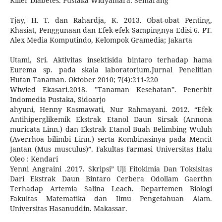
Killer Diabetes. Pustaka Widyamara: Semarang
Tjay, H. T. dan Rahardja, K. 2013. Obat-obat Penting,
Khasiat, Penggunaan dan Efek-efek Sampingnya Edisi 6. PT.
Alex Media Komputindo, Kelompok Gramedia; Jakarta
Utami, Sri. Aktivitas insektisida bintaro terhadap hama
Eurema sp. pada skala laboratorium.Jurnal Penelitian
Hutan Tanaman. Oktober 2010; 7(4):211-220
Wiwied Ekasari.2018. ”Tanaman Kesehatan”. Penerbit
Indomedia Pustaka, Sidoarjo
ahyuni, Henny Kasmawati, Nur Rahmayani. 2012. “Efek
Antihiperglikemik Ekstrak Etanol Daun Sirsak (Annona
muricata Linn.) dan Ekstrak Etanol Buah Belimbing Wuluh
(Averrhoa bilimbi Linn.) serta Kombinasinya pada Mencit
Jantan (Mus musculus)”. Fakultas Farmasi Universitas Halu
Oleo : Kendari
Yenni Angraini .2017. Skripsi” Uji Fitokimia Dan Toksisitas
Dari Ekstrak Daun Bintaro Cerbera Odollam Gaerthn
Terhadap Artemia Salina Leach. Departemen Biologi
Fakultas Matematika dan Ilmu Pengetahuan Alam.
Universitas Hasanuddin. Makassar.