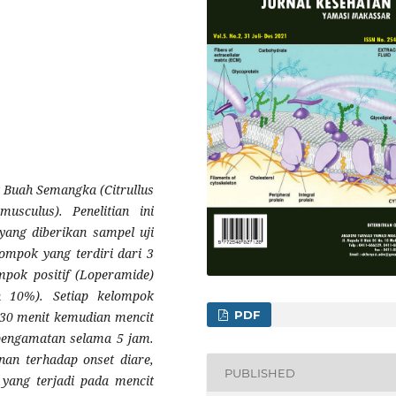
it Buah Semangka (Citrullus
sculus). Penelitian ini
 yang diberikan sampel uji
lompok yang terdiri dari 3
mpok positif (Loperamide)
n 10%). Setiap kelompok
PDF
. 30 menit kemudian mencit
 pengamatan selama 5 jam.
nan terhadap onset diare,
PUBLISHED
s yang terjadi pada mencit