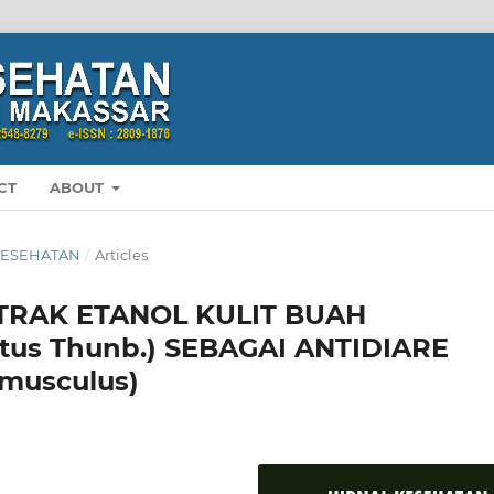
CT
ABOUT
L KESEHATAN
/
Articles
STRAK ETANOL KULIT BUAH
atus Thunb.) SEBAGAI ANTIDIARE
musculus)