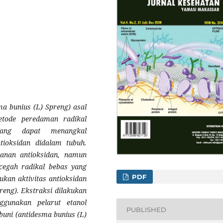
ma bunius (L) Spreng) asal
tode peredaman radikal
yang dapat menangkal
tioksidan didalam tubuh.
nan antioksidan, namun
cegah radikal bebas yang
PDF
tukan aktivitas antioksidan
reng). Ekstraksi dilakukan
gunakan pelarut etanol
PUBLISHED
buni (antidesma bunius (L)