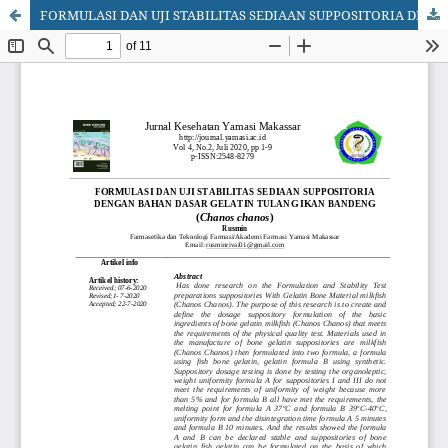
FORMULASI DAN UJI STABILITAS SEDIAAN SUPPOSITORIA DENGAN BAHAN DASAR GELATIN TULANG IKAN BANDENG (Chanos chanos)