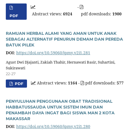
-
Abstract views:
6924
pdf downloads:
1900
PDF
RAMUAN HERBAL ALAMI YANG AMAN UNTUK ANAK
SEBAGAI ALTERNATIF PENURUN DEMAM DAN PEREDA
BATUK PILEK
DOI:
https://doi.org/10.59060/jpmy.v2i1.281
Agust Dwi Djajanti, Zakiah Thahir, Hernawati Basir, Suhartini,
Sukirawati
22-27
Abstract views:
1164
-
pdf downloads:
577
PDF
PENYULUHAN PENGGUNAAN OBAT TRADISIONAL
HABBATUSSAUDA UNTUK SISTEM IMUN DAN
PENAMBAH DAYA INGAT BAGI SISWA MAN 2 KOTA
MAKASSAR
DOI:
https://doi.org/10.59060/jpmy.v2i1.280