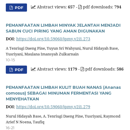
Abstract views:
657
-
pdf downloads:
794
PDF
PEMANFAATAN LIMBAH MINYAK JELANTAH MENJADI
SABUN CUCI PIRING YANG AMAN DIGUNAKAN
DOI:
https://doi.org/10.59060/jpmy.v2i1.273
A Tenriugi Daeng Pine, Yuyun Sri Wahyuni, Nurul Hidayah Base,
Yusriyani, Maulana Imansyah Zulkarnain
10-15
Abstract views:
1179
-
pdf downloads:
586
PDF
PEMANFAATAN LIMBAH KULIT BUAH NANAS (Ananas
comosus) SEBAGAI MINUMAN FERMENTASI YANG
MENYEHATKAN
DOI:
https://doi.org/10.59060/jpmy.v2i1.279
Nurul Hidayah Base, A. Tenriugi Daeng Pine, Yusriyani, Raymond
Arief N Noena, Taufiq
16-21